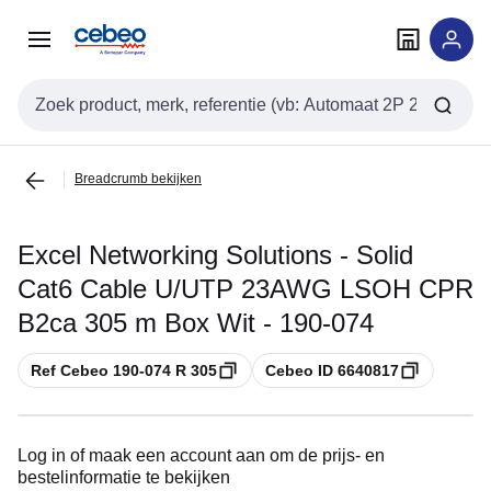
Overslaan
Overslaan
naar
naar
navigatie
inhoud
Zoekveld invoer
Breadcrumb bekijken
Excel Networking Solutions - Solid
Cat6 Cable U/UTP 23AWG LSOH CPR
B2ca 305 m Box Wit - 190-074
Kopiëren
Kopiëren
Ref Cebeo 190-074 R 305
Cebeo ID 6640817
Log in of maak een account aan om de prijs- en
bestelinformatie te bekijken