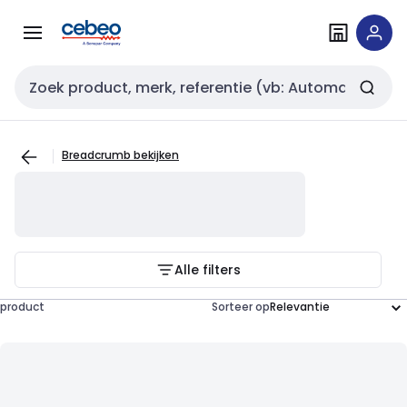
Overslaan
Overslaan
naar
naar
navigatie
inhoud
Zoekveld invoer
Breadcrumb bekijken
Alle filters
product
Sorteer op