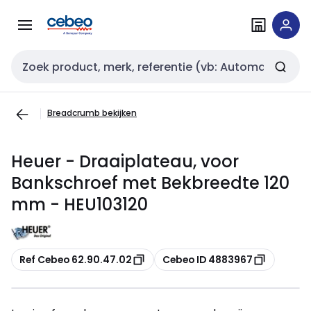
Overslaan
Overslaan
naar
naar
navigatie
inhoud
Zoekveld invoer
Breadcrumb bekijken
Heuer - Draaiplateau, voor
Bankschroef met Bekbreedte 120
mm - HEU103120
Kopiëren
Kopiëren
Ref Cebeo 62.90.47.02
Cebeo ID 4883967