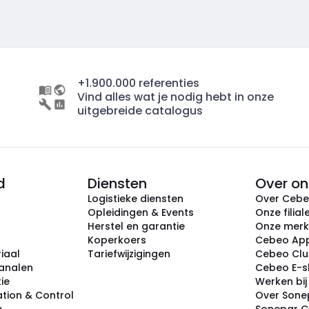
+1.900.000 referenties
Vind alles wat je nodig hebt in onze
uitgebreide catalogus
d
Diensten
Over on
Logistieke diensten
Over Ceb
Opleidingen & Events
Onze filial
Herstel en garantie
Onze mer
Koperkoers
Cebeo Ap
iaal
Tariefwijzigingen
Cebeo Cl
analen
Cebeo E-
tie
Werken bi
tion & Control
Over Sone