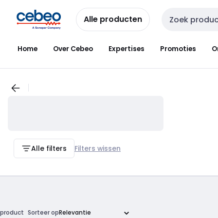
Overslaan
Overslaan
naar
naar
Alle producten
Zoekveld invoer
navigatie
inhoud
Home
Over Cebeo
Expertises
Promoties
O
Alle filters
Filters wissen
product
Sorteer op