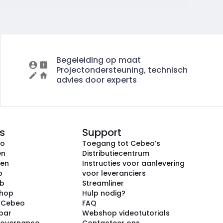
Begeleiding op maat
Projectondersteuning, technisch
advies door experts
s
Support
eo
Toegang tot Cebeo’s
en
Distributiecentrum
ken
Instructies voor aanlevering
p
voor leveranciers
ub
Streamliner
shop
Hulp nodig?
j Cebeo
FAQ
par
Webshop videotutorials