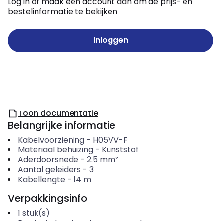
Log in of maak een account aan om de prijs- en
bestelinformatie te bekijken
Inloggen
Toon documentatie
Belangrijke informatie
Kabelvoorziening
-
H05VV-F
Materiaal behuizing
-
Kunststof
Aderdoorsnede
-
2.5
mm²
Aantal geleiders
-
3
Kabellengte
-
14
m
Verpakkingsinfo
1
stuk(s)