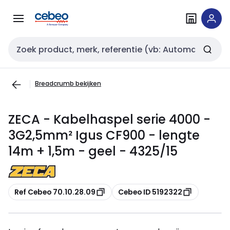
Overslaan
Overslaan
naar
naar
navigatie
inhoud
Zoekveld invoer
Breadcrumb bekijken
ZECA - Kabelhaspel serie 4000 -
3G2,5mm² Igus CF900 - lengte
14m + 1,5m - geel - 4325/15
Kopiëren
Kopiëren
Ref Cebeo 70.10.28.09
Cebeo ID 5192322