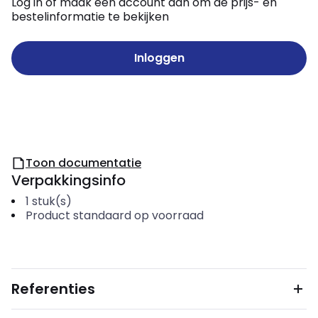
Log in of maak een account aan om de prijs- en
bestelinformatie te bekijken
Inloggen
Toon documentatie
Verpakkingsinfo
1
stuk(s)
Product standaard op voorraad
Referenties