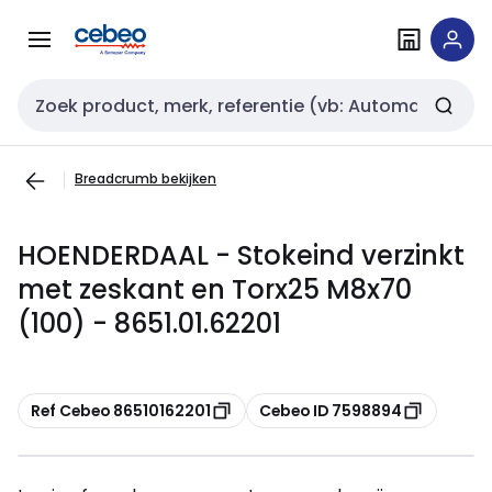
Overslaan
Overslaan
naar
naar
navigatie
inhoud
Zoekveld invoer
Breadcrumb bekijken
HOENDERDAAL - Stokeind verzinkt
met zeskant en Torx25 M8x70
(100) - 8651.01.62201
Kopiëren
Kopiëren
Ref Cebeo 86510162201
Cebeo ID 7598894