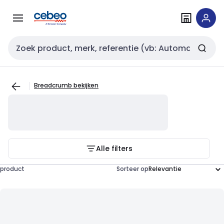
Overslaan
Overslaan
naar
naar
navigatie
inhoud
Zoekveld invoer
Breadcrumb bekijken
Alle filters
product
Sorteer op