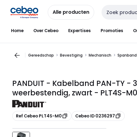
Overslaan
Overslaan
naar
naar
Alle producten
Zoekveld invoer
navigatie
inhoud
Home
Over Cebeo
Expertises
Promoties
O
Gereedschap
Bevestiging
Mechanisch
Spanband
PANDUIT - Kabelband PAN-TY - 
weerbestendig, zwart - PLT4S-M
Kopiëren
Kopiëren
Ref Cebeo PLT4S-M0
Cebeo ID 0236297