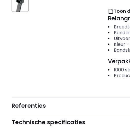
Toon 
Belangr
Breedt
Bandle
Uitvoer
Kleur
Bandslu
Verpakk
1000
st
Produc
Referenties
Technische specificaties