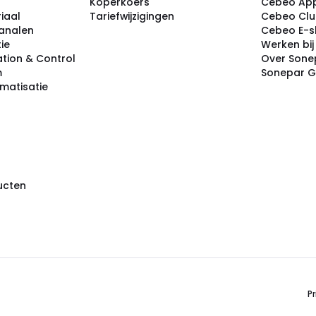
Koperkoers
Cebeo Ap
iaal
Tariefwijzigingen
Cebeo Cl
analen
Cebeo E-
tie
Werken bi
tion & Control
Over Sone
m
Sonepar 
omatisatie
ducten
Pr