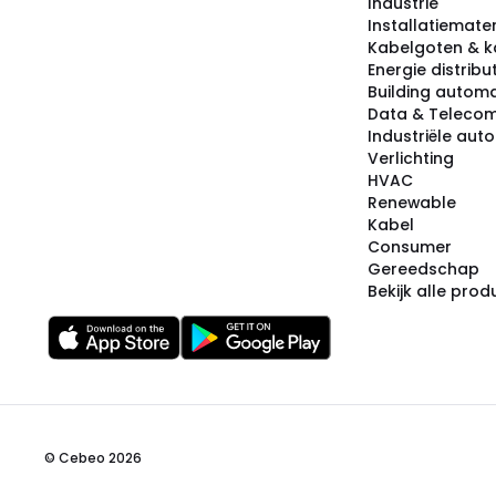
Industrie
Installatiemater
Kabelgoten & k
Energie distribu
Building automa
Data & Teleco
Industriële aut
Verlichting
HVAC
Renewable
Kabel
Consumer
Gereedschap
Bekijk alle pro
© Cebeo 2026