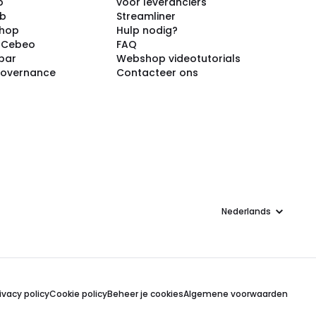
p
voor leveranciers
ub
Streamliner
shop
Hulp nodig?
j Cebeo
FAQ
par
Webshop videotutorials
Governance
Contacteer ons
Taal
ivacy policy
Cookie policy
Beheer je cookies
Algemene voorwaarden