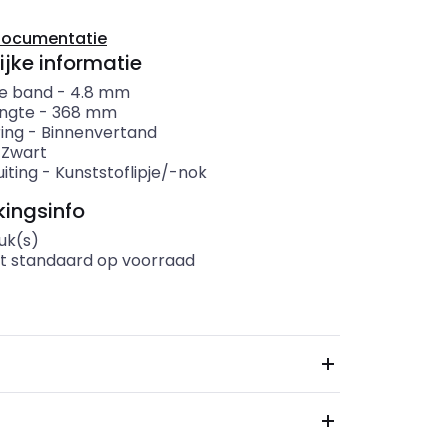
documentatie
ijke informatie
e band
-
4.8
mm
ngte
-
368
mm
ing
-
Binnenvertand
-
Zwart
iting
-
Kunststoflipje/-nok
ingsinfo
uk(s)
t standaard op voorraad