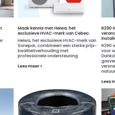
n
Maak kennis met Heiwa: het
R290 
exclusieve HVAC-merk van Cebeo
verand
instal
er
Heiwa
, het exclusieve HVAC-merk van
Sonepar, combineert een
sterke prijs-
R290 
kwaliteitverhouding
met
voor 
professionele
ondersteuning
Dankzi
gasver
Lees meer
>
versne
natuur
Lees 