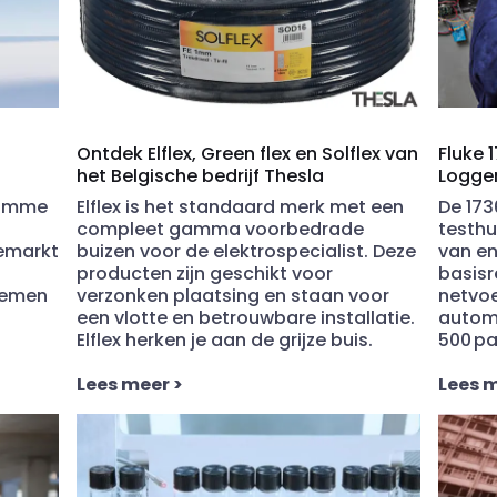
Ontdek Elflex, Green flex en Solflex van
Fluke 
het Belgische bedrijf Thesla
Logge
limme
Elflex is het standaard merk met een
De 173
compleet gamma voorbedrade
testhu
iemarkt
buizen voor de elektrospecialist. Deze
van en
producten zijn geschikt voor
basisr
temen
verzonken plaatsing en staan voor
netvoe
een vlotte en betrouwbare installatie.
autom
Elflex herken je aan de grijze buis.
500 pa
Lees meer
>
Lees 