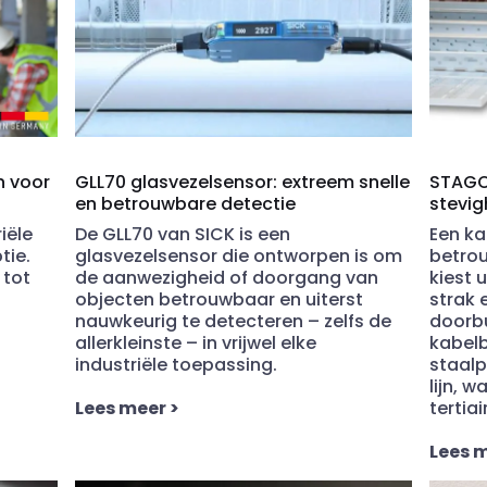
n voor
GLL70 glasvezelsensor: extreem snelle
STAGO
en betrouwbare detectie
stevig
iële
De GLL70 van SICK is een
Een ka
tie.
glasvezelsensor die ontworpen is om
betrou
 tot
de aanwezigheid of doorgang van
kiest 
objecten betrouwbaar en uiterst
strak 
nauwkeurig te detecteren – zelfs de
doorbu
allerkleinste – in vrijwel elke
kabelb
industriële toepassing.
staalpl
lijn, w
Lees meer
>
tertia
Lees 