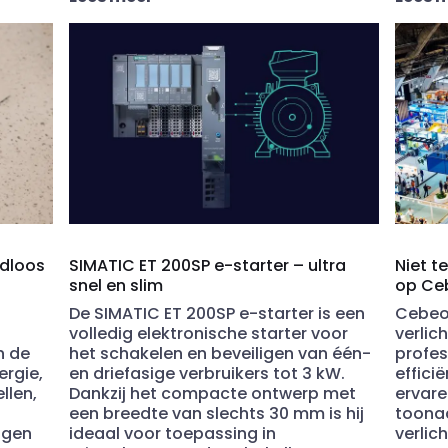
adloos
SIMATIC ET 200SP e-starter – ultra
Niet t
snel en slim
op Ce
De SIMATIC ET 200SP e-starter is een
Cebe
volledig elektronische starter voor
verlic
n de
het schakelen en beveiligen van één-
profes
ergie,
en driefasige verbruikers tot 3 kW.
effici
llen,
Dankzij het compacte ontwerp met
ervare
een breedte van slechts 30 mm is hij
toona
ngen
ideaal voor toepassing in
verlic