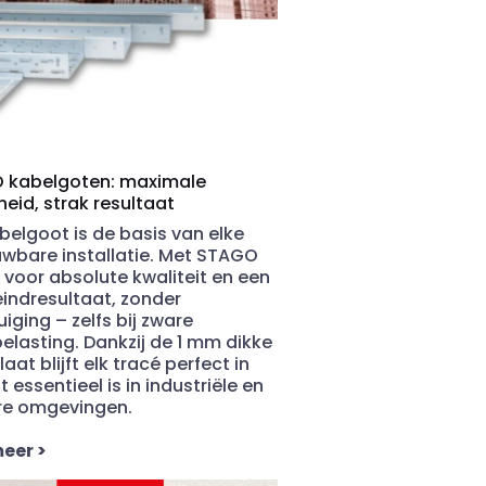
 kabelgoten: maximale
heid, strak resultaat
belgoot is de basis van elke
wbare installatie. Met STAGO
u voor absolute kwaliteit en een
eindresultaat, zonder
iging – zelfs bij zware
elasting. Dankzij de 1 mm dikke
aat blijft elk tracé perfect in
at essentieel is in industriële en
ire omgevingen.
meer
>