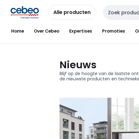
Overslaan
Overslaan
naar
naar
Alle producten
Zoekveld invoer
navigatie
inhoud
Home
Over Cebeo
Expertises
Promoties
O
Nieuws
Blijf op de hoogte van de laatste ont
de nieuwste producten en technieken 