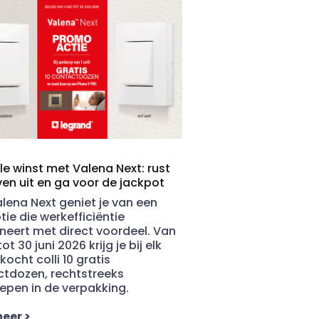
e winst met Valena Next: rust
ven uit en ga voor de jackpot
lena Next geniet je van een
ie die werkefficiëntie
eert met direct voordeel.
Van
tot 30 juni 2026
krijg je bij elk
ocht colli
10 gratis
ctdozen
, rechtstreeks
epen in de verpakking.
meer
>