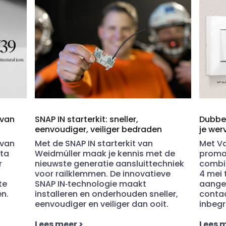
 van
SNAP IN starterkit: sneller,
Dubbel
eenvoudiger, veiliger bedraden
je wer
 van
Met de SNAP IN starterkit van
Met Va
lta
Weidmüller maak je kennis met de
promot
r
nieuwste generatie aansluittechniek
combin
voor railklemmen. De innovatieve
4 mei 
te
SNAP IN
‑
technologie maakt
aangek
n.
installeren en onderhouden sneller,
conta
eenvoudiger en veiliger dan ooit.
inbegr
Lees meer
>
Lees 