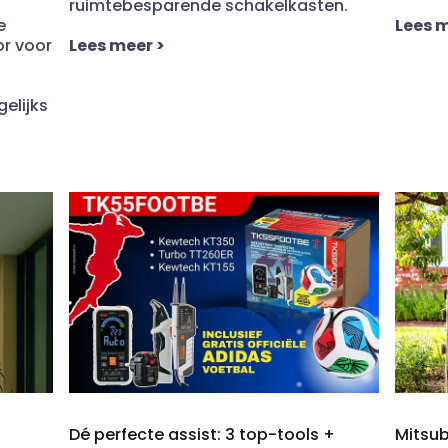
ruimtebesparende schakelkasten.
e
Lees 
or voor
Lees meer
>
gelijks
Dé perfecte assist: 3 top-tools +
Mitsub