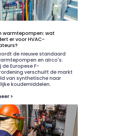
in warmtepompen: wat
ert er voor HVAC-
lateurs?
wordt de nieuwe standaard
warmtepompen en airco's.
j de Europese F-
ordening verschuift de markt
ld van synthetische naar
lijke koudemiddelen.
meer
>