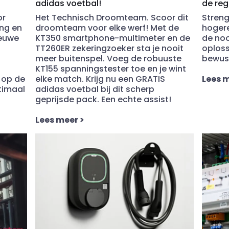
adidas voetbal!
de reg
or
Het Technisch Droomteam. Scoor dit
Streng
ing en
droomteam voor elke werf! Met de
hogere
ieuwe
KT350 smartphone-multimeter en de
de no
TT260ER zekeringzoeker sta je nooit
oploss
meer buitenspel. Voeg de robuuste
bewus
KT155 spanningstester toe en je wint
 op de
elke match. Krijg nu een GRATIS
Lees 
timaal
adidas voetbal bij dit scherp
geprijsde pack. Een echte assist!
Lees meer
>