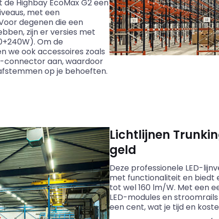
dt de Highbay EcoMax G2 een
niveaus, met een
. Voor degenen die een
ebben, zijn er versies met
00+240W). Om de
den we ook accessoires zoals
68-connector aan, waardoor
t afstemmen op je behoeften.
Lichtlijnen Trunkin
geld
Deze professionele LED-lijnv
met functionaliteit en biedt
tot wel 160 lm/W. Met een e
LED-modules en stroomrails is
een cent, wat je tijd en kost