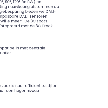
°, 90°, 120° én BW) en
chting nauwkeurig afstemmen op
rgiebesparing bieden we DALI-
npasbare DALI-sensoren
 Wil je meer? De 3C spots
ïntegreerd met de 3C Track
mpatibel is met centrale
uaties.
ek is naar efficiëntie, stijl en
aar een hoger niveau.