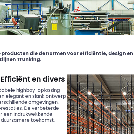
 producten die de normen voor efficiëntie, design en 
lijnen Trunking.
fficiënt en divers
dabele highbay-oplossing
en elegant en slank ontwerp
verschillende omgevingen,
restaties. De verbeterde
oor een indrukwekkende
en duurzamere toekomst.