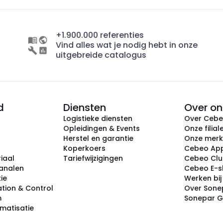
+1.900.000 referenties
Vind alles wat je nodig hebt in onze
uitgebreide catalogus
d
Diensten
Over on
Logistieke diensten
Over Ceb
Opleidingen & Events
Onze filial
Herstel en garantie
Onze mer
Koperkoers
Cebeo Ap
iaal
Tariefwijzigingen
Cebeo Cl
analen
Cebeo E-
tie
Werken bi
tion & Control
Over Sone
m
Sonepar 
omatisatie