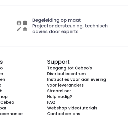
Begeleiding op maat
Projectondersteuning, technisch
advies door experts
s
Support
eo
Toegang tot Cebeo’s
en
Distributiecentrum
ken
Instructies voor aanlevering
p
voor leveranciers
ub
Streamliner
shop
Hulp nodig?
j Cebeo
FAQ
par
Webshop videotutorials
Governance
Contacteer ons