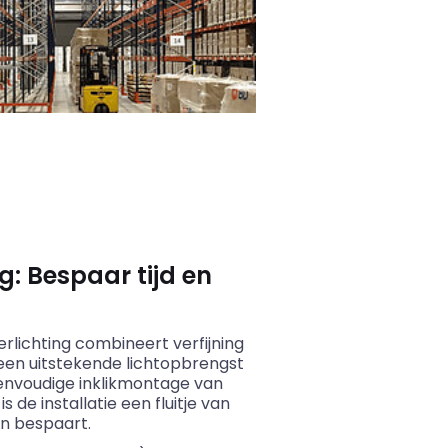
g: Bespaar tijd en
erlichting combineert verfijning
 een uitstekende lichtopbrengst
envoudige inklikmontage van
 de installatie een fluitje van
en bespaart.