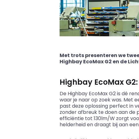
Met trots presenteren we twee
Highbay EcoMax G2 en de Licht
Highbay EcoMax G2: E
De Highbay EcoMax G2 is dé ren
waar je naar op zoek was. Met e
past deze oplossing perfect in 
zonder afbreuk te doen aan de p
efficiëntie tot 130lm/W zorgt v
helderheid en draagt bij aan e