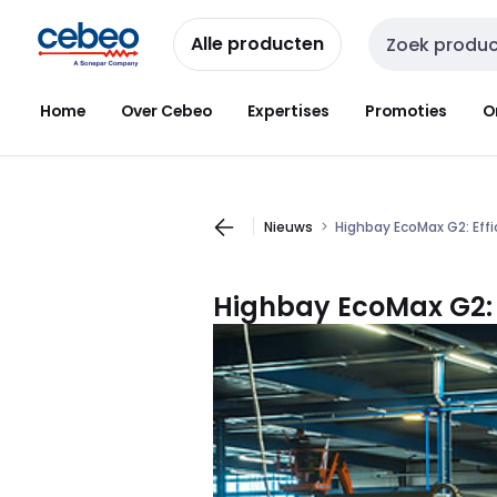
Overslaan
Overslaan
naar
naar
Alle producten
Zoekveld invoer
navigatie
inhoud
Home
Over Cebeo
Expertises
Promoties
O
Nieuws
Highbay EcoMax G2: Effi
Highbay EcoMax G2: E