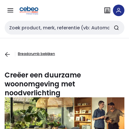
Overslaan
Overslaan
naar
naar
navigatie
inhoud
Zoekveld invoer
Breadcrumb bekijken
Creëer een duurzame
woonomgeving met
noodverlichting