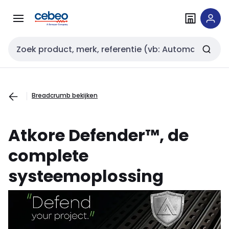
Overslaan
Overslaan
naar
naar
navigatie
inhoud
Zoekveld invoer
Breadcrumb bekijken
Atkore Defender™, de
complete
systeemoplossing