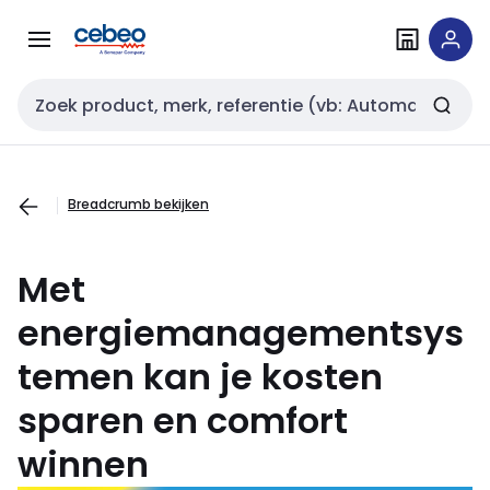
Overslaan
Overslaan
naar
naar
navigatie
inhoud
Zoekveld invoer
Breadcrumb bekijken
Met
energiemanagementsys
temen kan je kosten
sparen en comfort
winnen