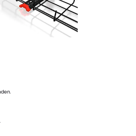
nden.
.