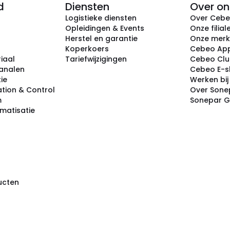
d
Diensten
Over on
Logistieke diensten
Over Ceb
Opleidingen & Events
Onze filial
Herstel en garantie
Onze mer
Koperkoers
Cebeo Ap
iaal
Tariefwijzigingen
Cebeo Cl
analen
Cebeo E-
tie
Werken bi
tion & Control
Over Sone
m
Sonepar 
omatisatie
ducten