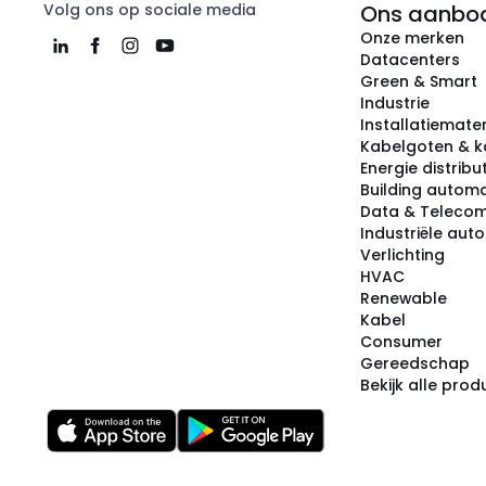
Volg ons op sociale media
Ons aanbo
Onze merken
Datacenters
Green & Smart
Industrie
Installatiemater
Kabelgoten & k
Energie distribu
Building automa
Data & Teleco
Industriële aut
Verlichting
HVAC
Renewable
Kabel
Consumer
Gereedschap
Bekijk alle pro