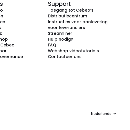
s
Support
eo
Toegang tot Cebeo’s
en
Distributiecentrum
ken
Instructies voor aanlevering
p
voor leveranciers
ub
Streamliner
shop
Hulp nodig?
j Cebeo
FAQ
par
Webshop videotutorials
Governance
Contacteer ons
Taal