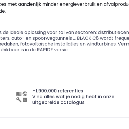
ces met aanzienlijk minder energieverbruik en afvalproduc
ie.
de ideale oplossing voor tal van sectoren: distributiec
nters, auto- en spoorwegtunnels … BLACK C8 wordt frequ
edaken, fotovoltaïsche installaties en windturbines. Ver
kbaar is in de RAPIDE versie.
+1.900.000 referenties
Vind alles wat je nodig hebt in onze
uitgebreide catalogus