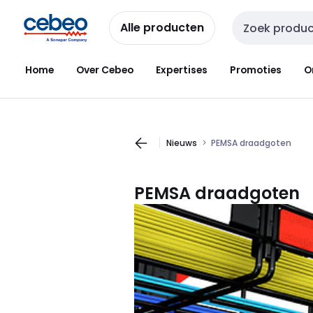
Overslaan
Overslaan
naar
naar
Alle producten
Zoekveld invoer
navigatie
inhoud
Home
Over Cebeo
Expertises
Promoties
O
Nieuws
PEMSA draadgoten
PEMSA draadgoten