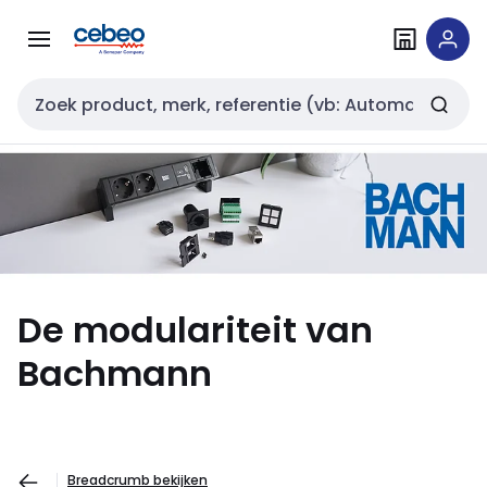
Overslaan
Overslaan
naar
naar
navigatie
inhoud
Zoekveld invoer
De modulariteit van
Bachmann
Breadcrumb bekijken