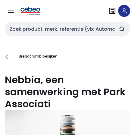
Overslaan
Overslaan
naar
naar
navigatie
inhoud
Zoekveld invoer
Breadcrumb bekijken
Nebbia, een
samenwerking met Park
Associati