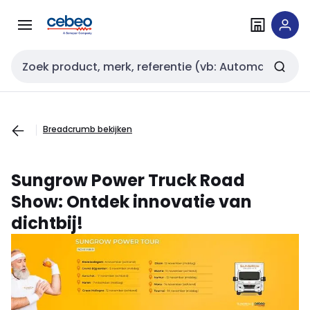
Overslaan
Overslaan
naar
naar
navigatie
inhoud
Zoekveld invoer
Breadcrumb bekijken
Sungrow Power Truck Road
Show: Ontdek innovatie van
dichtbij!