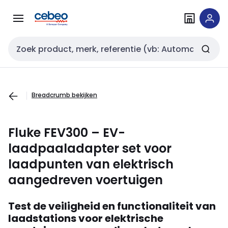
Overslaan
Overslaan
naar
naar
navigatie
inhoud
Zoekveld invoer
Breadcrumb bekijken
Fluke FEV300 – EV-
laadpaaladapter set voor
laadpunten van elektrisch
aangedreven voertuigen
Test de veiligheid en functionaliteit van
laadstations voor elektrische