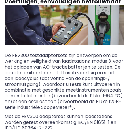
voertuigen, eenvoudig en betrouwbaar
De FEV300 testadaptersets zijn ontworpen om de
werking en veiligheid van laadstations, modus 3, voor
het opladen van AC-tractiebatterijen te testen. De
adapter imiteert een elektrisch voertuig en start
een laadcyclus (activering van de spannings-/
stroomuitgang), waardoor u tests kunt uitvoeren in
combinatie met geschikte meetinstrumenten zoals
een installatietester (bijvoorbeeld de Fluke 1664 FC)
en/of een oscilloscoop (bijvoorbeeld de Fluke 120B-
serie industriële ScopeMeter®).
Met de FEV300 adapterset kunnen laadstations
worden getest overeenkomstig IEC/EN 61851-1 en
IEC/HD 60364-7-722.