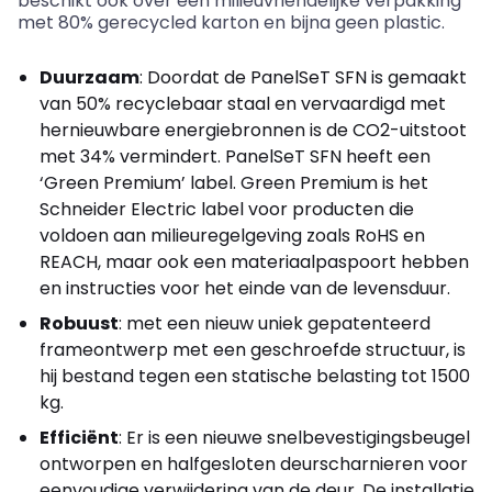
beschikt ook over een milieuvriendelijke verpakking
met 80% gerecycled karton en bijna geen plastic.
Duurzaam
: Doordat de PanelSeT SFN is gemaakt
van 50% recyclebaar staal en vervaardigd met
hernieuwbare energiebronnen is de CO2-uitstoot
met 34% vermindert. PanelSeT SFN heeft een
‘Green Premium’ label. Green Premium is het
Schneider Electric label voor producten die
voldoen aan milieuregelgeving zoals RoHS en
REACH, maar ook een materiaalpaspoort hebben
en instructies voor het einde van de levensduur.
Robuust
: met een nieuw uniek gepatenteerd
frameontwerp met een geschroefde structuur, is
hij bestand tegen een statische belasting tot 1500
kg.
Efficiënt
: Er is een nieuwe snelbevestigingsbeugel
ontworpen en halfgesloten deurscharnieren voor
eenvoudige verwijdering van de deur. De installatie