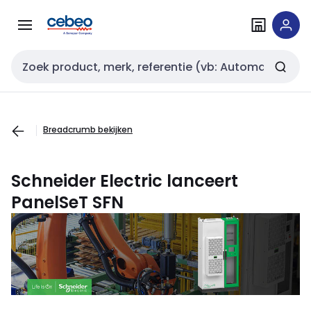
Overslaan
Overslaan
naar
naar
navigatie
inhoud
Zoekveld invoer
Breadcrumb bekijken
Schneider Electric lanceert
PanelSeT SFN