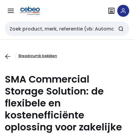
Overslaan
Overslaan
naar
naar
navigatie
inhoud
Zoekveld invoer
Breadcrumb bekijken
SMA Commercial
Storage Solution: de
flexibele en
kostenefficiënte
oplossing voor zakelijke