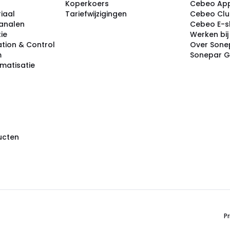
Koperkoers
Cebeo Ap
iaal
Tariefwijzigingen
Cebeo Cl
analen
Cebeo E-
tie
Werken bi
tion & Control
Over Sone
m
Sonepar 
omatisatie
ducten
Pr