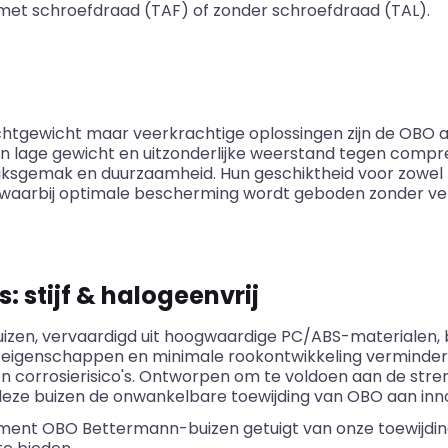
 met schroefdraad (TAF) of zonder schroefdraad (TAL).
chtgewicht maar veerkrachtige oplossingen zijn de OBO 
n lage gewicht en uitzonderlijke weerstand tegen compre
uiksgemak en duurzaamheid. Hun geschiktheid voor zowel
, waarbij optimale bescherming wordt geboden zonder ver
s
: stijf
&
halogeenvrij
uizen, vervaardigd uit hoogwaardige PC/ABS-materialen, b
e eigenschappen en minimale rookontwikkeling verminder
 en corrosierisico's. Ontworpen om te voldoen aan de str
ze buizen de onwankelbare toewijding van OBO aan innov
timent OBO
Bettermann
-buizen getuigt van onze toewijdin