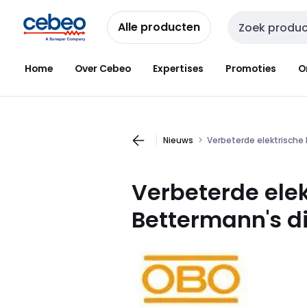
Overslaan
Overslaan
naar
naar
Alle producten
Zoekveld invoer
navigatie
inhoud
Home
Over Cebeo
Expertises
Promoties
O
Nieuws
Verbeterde elektrisch
Verbeterde ele
Bettermann's
d