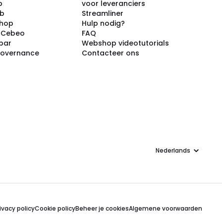
p
voor leveranciers
ub
Streamliner
shop
Hulp nodig?
j Cebeo
FAQ
par
Webshop videotutorials
Governance
Contacteer ons
Taal
ivacy policy
Cookie policy
Beheer je cookies
Algemene voorwaarden