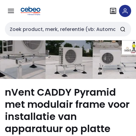
Overslaan
Overslaan
naar
naar
navigatie
inhoud
Zoekveld invoer
nVent CADDY Pyramid
met modulair frame voor
installatie van
apparatuur op platte