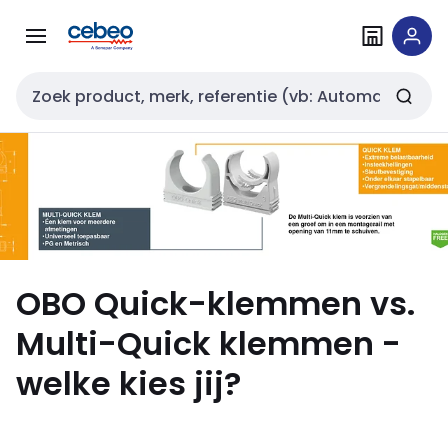
Overslaan
Overslaan
naar
naar
navigatie
inhoud
Zoekveld invoer
OBO Quick-klemmen vs.
Multi-Quick klemmen -
welke kies jij?