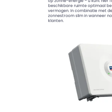
op zonne-energie – u kunt hier fl
beschikbare ruimte optimaal be
vermogen. In combinatie met de 
zonnestroom slim in wanneer nod
klanten.