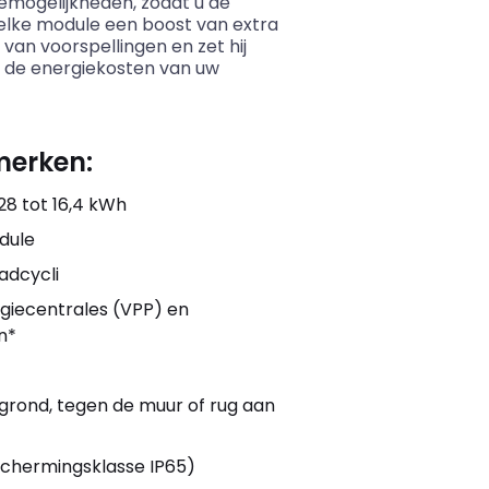
agemogelijkheden, zodat u de
elke module een boost van extra
an voorspellingen en zet hij
u de energiekosten van uw
merken:
28 tot 16,4 kWh
dule
adcycli
rgiecentrales (VPP) en
n*
e grond, tegen de muur of rug aan
schermingsklasse IP65)