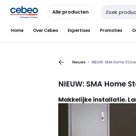
Overslaan
Overslaan
naar
naar
Alle producten
Zoekveld invoer
navigatie
inhoud
Home
Over Cebeo
Expertises
Promoties
O
Nieuws
NIEUW: SMA Home Stora
NIEUW: SMA Home Sto
Makkelijke installatie. 