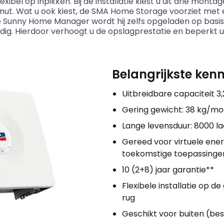
exibel op inpikken. Bij de installatie kiest u uit drie mont
nut. Wat u ook kiest, de SMA Home Storage voorziet met 
Sunny Home Manager wordt hij zelfs opgeladen op basis v
ig. Hierdoor verhoogt u de opslagprestatie en beperkt 
Belangrijkste ken
Uitbreidbare capaciteit 3,
Gering gewicht: 38 kg/mo
Lange levensduur: 8000 la
Gereed voor virtuele ene
toekomstige toepassinge
10 (2+8) jaar garantie**
Flexibele installatie op d
rug
Geschikt voor buiten (be