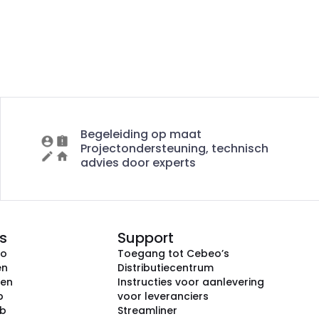
Begeleiding op maat
Projectondersteuning, technisch
advies door experts
s
Support
eo
Toegang tot Cebeo’s
en
Distributiecentrum
ken
Instructies voor aanlevering
p
voor leveranciers
ub
Streamliner