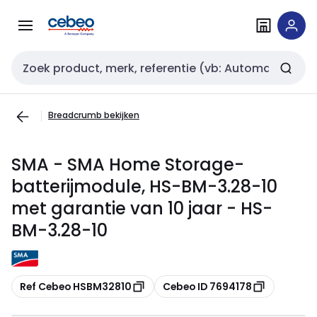
Overslaan
Overslaan
naar
naar
navigatie
inhoud
Zoekveld invoer
Breadcrumb bekijken
SMA - SMA Home Storage-
batterijmodule, HS-BM-3.28-10
met garantie van 10 jaar - HS-
BM-3.28-10
Kopiëren
Kopiëren
Ref Cebeo HSBM32810
Cebeo ID 7694178