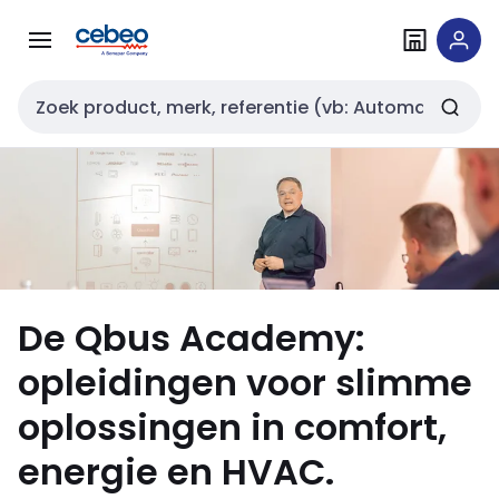
Overslaan
Overslaan
naar
naar
navigatie
inhoud
Zoekveld invoer
De Qbus Academy:
opleidingen voor slimme
oplossingen in comfort,
energie en HVAC.