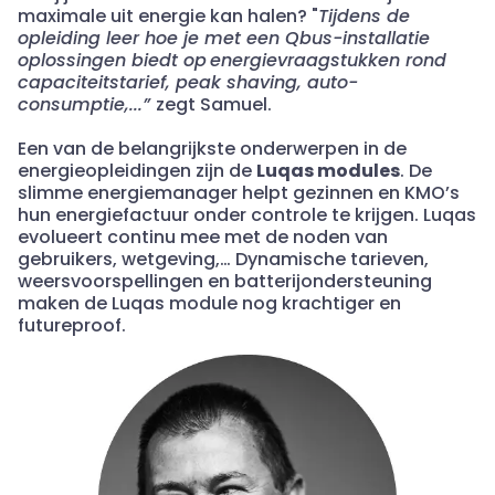
maximale uit energie kan halen? "
Tijdens de
opleiding leer hoe je met een
Qbus
-installatie
oplossingen biedt op energievraagstukken rond
capaciteitstarief, peak
shaving
, auto-
consumptie,...
”
zegt Samuel.
Een van de belangrijkste onderwerpen in de
energieopleidingen zijn de
Luqas
modules
. De
slimme energiemanager helpt gezinnen en
KMO’s
hun energiefactuur onder controle te krijgen.
Luqas
evolueert continu mee met de noden van
gebruikers,
wetgeving,…
Dynamische tarieven,
weersvoorspellingen en batterijondersteuning
maken de
Luqas
module nog krachtiger en
futureproof
.