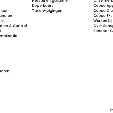
Herstel en garantie
Onze mer
Koperkoers
Cebeo Ap
iaal
Tariefwijzigingen
Cebeo Cl
analen
Cebeo E-
tie
Werken bi
tion & Control
Over Sone
m
Sonepar 
omatisatie
ducten
Pr