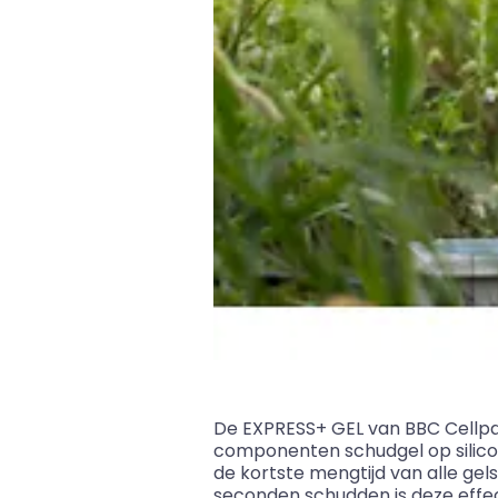
De EXPRESS+ GEL van BBC Cellpac
componenten schudgel op silico
de kortste mengtijd van alle gels
seconden schudden is deze effe