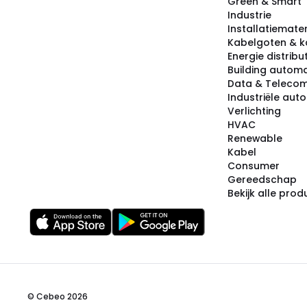
Green & Smart
Industrie
Installatiemater
Kabelgoten & k
Energie distribu
Building automa
Data & Teleco
Industriële aut
Verlichting
HVAC
Renewable
Kabel
Consumer
Gereedschap
Bekijk alle pro
© Cebeo 2026