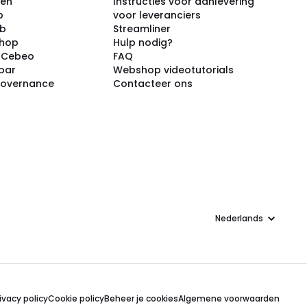
ken
Instructies voor aanlevering
p
voor leveranciers
ub
Streamliner
shop
Hulp nodig?
j Cebeo
FAQ
par
Webshop videotutorials
Governance
Contacteer ons
Taal
ivacy policy
Cookie policy
Beheer je cookies
Algemene voorwaarden