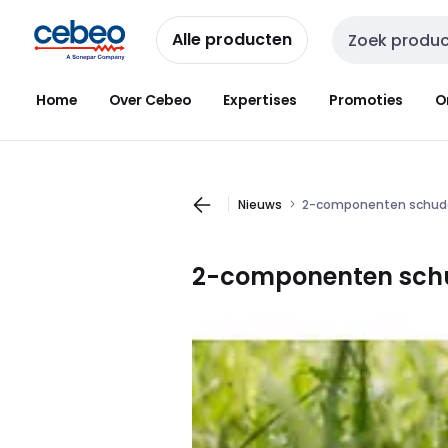
Overslaan
Overslaan
naar
naar
Alle producten
Zoekveld invoer
navigatie
inhoud
Home
Over Cebeo
Expertises
Promoties
O
Nieuws
2-componenten schudge
2-componenten schud