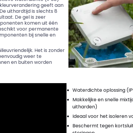
 kleurverandering geeft aan
 uithardtijd is slechts 8
ltaat. De gel is zeer
mponenten komen uit één
 geschikt voor permanente
mponenten bij snelle en
milieuvriendelijk. Het is zonder
eenvoudig weer te
innen en buiten worden
Waterdichte oplossing (I
Makkelijke en snelle
mixtij
uitharden)
Ideaal voor het isoleren
Beschermt tegen kortsluit
storingen