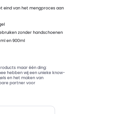
et eind van het mengproces aan
gel
te gebruiken zonder handschoenen
0ml en 900ml
Products maar één ding:
ee hebben wij een unieke know-
gels en het maken van
bare partner voor