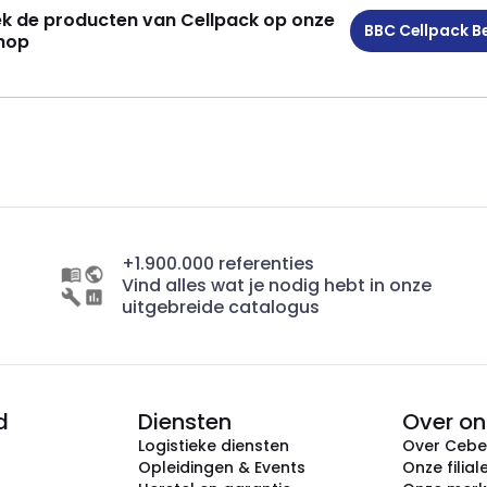
k de producten van Cellpack op onze
BBC Cellpack Be
hop
+1.900.000 referenties
Vind alles wat je nodig hebt in onze
uitgebreide catalogus
d
Diensten
Over on
Logistieke diensten
Over Ceb
Opleidingen & Events
Onze filial