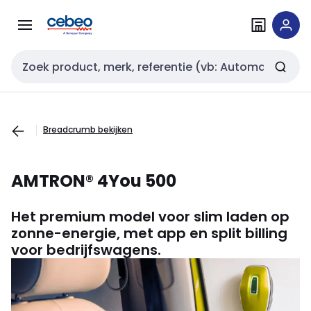
Overslaan
Overslaan
naar
naar
navigatie
inhoud
Zoekveld invoer
Breadcrumb bekijken
AMTRON® 4You 500
Het premium model voor slim laden op
zonne-energie, met app en split
billing
voor bedrijfswagens.