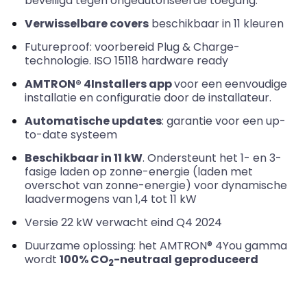
beveiligd tegen ongeautoriseerde toegang.
Verwisselbare covers
beschikbaar in 11 kleuren
Futureproof
: voorbereid Plug
&
Charge-
technologie. ISO 15118 hardware ready
AMTRON® 4Installers app
voor een eenvoudige
installatie en configuratie door de installateur.
Automatische updates
: garantie voor een up-
to-date systeem
Beschikbaar in 11 kW
. Ondersteunt het 1- en 3-
fasige laden op zonne-energie (laden met
overschot van zonne-energie) voor dynamische
laadvermogens van 1,4 tot 11 kW
Versie 22 kW verwacht eind Q4 2024
Duurzame oplossing: het AMTRON® 4You gamma
wordt
100% CO
-neutraal geproduceerd
2