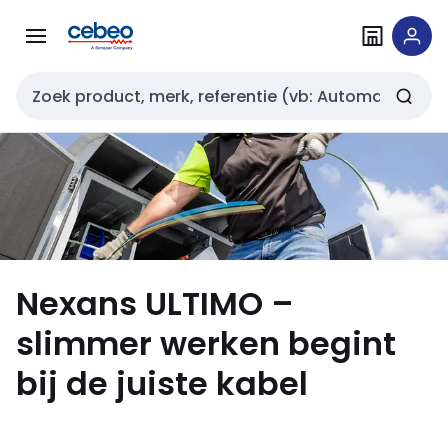
Overslaan
Overslaan
naar
naar
navigatie
inhoud
Zoekveld invoer
Nexans ULTIMO –
slimmer werken begint
bij de juiste kabel