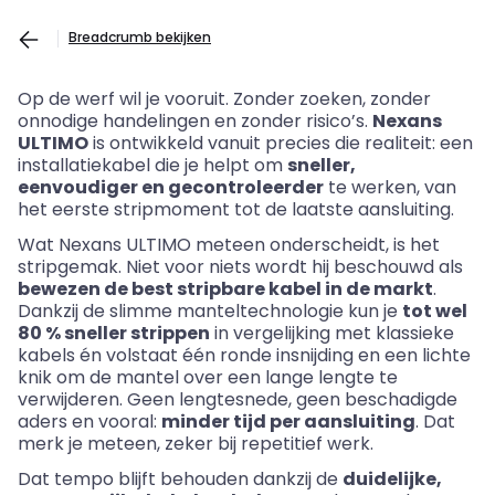
Breadcrumb bekijken
Op de werf wil je vooruit. Zonder zoeken, zonder
onnodige handelingen en zonder risico’s.
Nexans
ULTIMO
is ontwikkeld vanuit precies die realiteit: een
installatiekabel die je helpt om
sneller,
eenvoudiger en
gecontroleerder
te werken, van
het eerste stripmoment tot de laatste aansluiting.
Wat
Nexans
ULTIMO meteen onderscheidt, is het
stripgemak. Niet voor niets wordt hij beschouwd als
bewezen de best stripbare kabel in de markt
.
Dankzij de slimme manteltechnologie kun je
tot wel
80 % sneller strippen
in vergelijking met klassieke
kabels én volstaat één ronde insnijding en een lichte
knik om de mantel over een lange lengte te
verwijderen. Geen lengtesnede, geen beschadigde
aders en vooral:
minder tijd per aansluiting
. Dat
merk je meteen, zeker bij repetitief werk.
Dat tempo blijft behouden dankzij de
duidelijke,