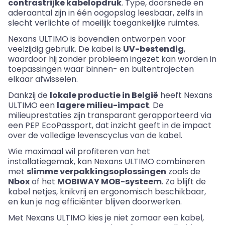
contrastrijke kabelopdruk
. Type, doorsnede en
aderaantal zijn in één oogopslag leesbaar, zelfs in
slecht verlichte of moeilijk toegankelijke ruimtes.
Nexans
ULTIMO is bovendien ontworpen voor
veelzijdig gebruik. De kabel is
UV-bestendig
,
waardoor hij zonder probleem ingezet kan worden in
toepassingen waar binnen- en buitentrajecten
elkaar afwisselen.
Dankzij de
lokale productie in België
heeft
Nexans
ULTIMO een
lagere milieu-impact
. De
milieuprestaties zijn transparant gerapporteerd via
een PEP
EcoPassport
, dat inzicht geeft in de impact
over de volledige levenscyclus van de kabel.
Wie maximaal wil profiteren van het
installatiegemak, kan
Nexans
ULTIMO combineren
met
slimme verpakkingsoplossingen
zoals de
Nbox
of het
MOBIWAY MOB-systeem
. Zo blijft de
kabel netjes, knikvrij en ergonomisch beschikbaar,
en kun je nog efficiënter blijven doorwerken.
Met
Nexans
ULTIMO kies je niet zomaar een kabel,