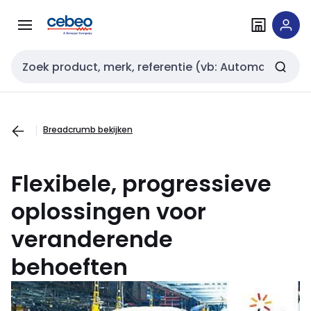
Overslaan
Overslaan
naar
naar
navigatie
inhoud
Zoekveld invoer
Breadcrumb bekijken
Flexibele, progressieve
oplossingen voor
veranderende
behoeften