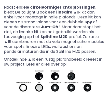
Naast enkele
cirkelvormige lichtoplossingen
,
biedt Delta Light u ook een
lineaire
▲IR kit aan,
enkel voor montage in holle plafonds. Deze kit kan
dienen als
stand-alone
voor een dubbele
Spy
of
voor de discretere
Jum
-
Oh!
.
Maar daar stopt het
niet, de lineaire kit kan ook gebruikt worden als
toevoeging op het
Splitline
M20
profiel. Zo kan u
▲IR combineren met de vele magnetische modules
voor spots, lineaire
LEDs
,
wallwashers
en
pendelarmaturen die in de Splitline M20 passen.
Ontdek hoe ▲IR een rustig plafondbeeld creëert in
uw project. Lees er alles over op: