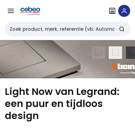
Overslaan
Overslaan
naar
naar
navigatie
inhoud
Zoekveld invoer
Light Now van Legrand:
een puur en tijdloos
design