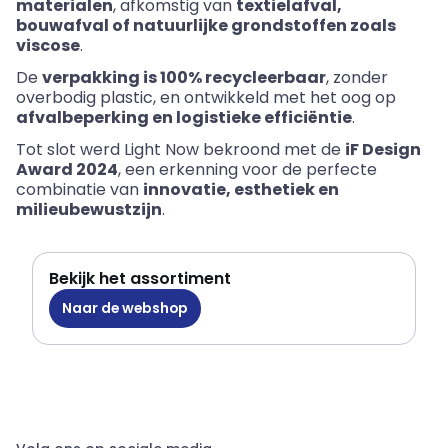
materialen
,
afkomstig
van
textielafval
,
bouwafval
of
natuurlijke
grondstoffen
zoals
viscose
.
De
verpakking
is 100%
recycleerbaar
,
zonder
overbodig
plastic,
en
ontwikkeld
met het
oog
op
afvalbeperking
en
logistieke
efficiëntie
.
Tot slot
werd
Light Now
bekroond
met de
iF
Design
Award 2024
,
een
erkenning
voor
de
perfecte
combinatie
van
innovatie
,
esthetiek
en
milieubewustzijn
.
Bekijk het assortiment
Naar de webshop