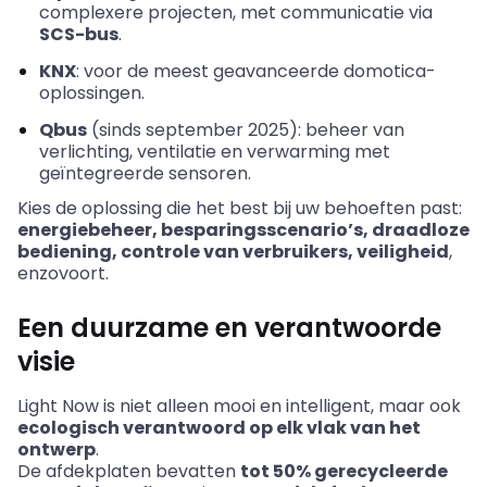
complexere
projecten
, met
communicatie
via
SCS-bus
.
KNX
:
voor
de
meest
geavanceerde
domotica-
oplossingen
.
Qbus
(
sinds
september
2025):
beheer
van
verlichting
,
ventilatie
en
verwarming
met
geïntegreerde
sensoren
.
Kies de
oplossing
die het best
bij
uw
behoeften
past:
energiebeheer
,
besparingsscenario’s
,
draadloze
bediening
,
controle
van
verbruikers
,
veiligheid
,
enzovoort
.
Een
duurzame
en
verantwoorde
visie
Light Now is
niet
alleen
mooi
en
intelligent, maar
ook
ecologisch
verantwoord
op elk
vlak
van het
ontwerp
.
De
afdekplaten
bevatten
tot 50%
gerecycleerde