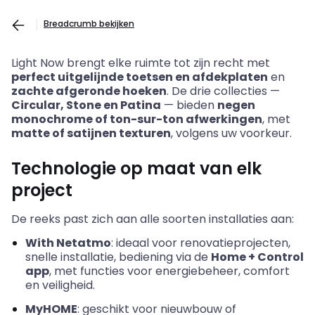
Breadcrumb bekijken
Light
Now
brengt
elke
ruimte
tot
zijn
recht
met
perfect
uitgelijnde
toetsen
en
afdekplaten
en
zachte
afgeronde
hoeken
. De
drie
collecties
—
Circular
, Stone en Patina
—
bieden
negen
monochrome of ton-sur-ton
afwerkingen
, met
matte of
satijnen
texturen
,
volgens
uw
voorkeur
.
Technologie op
maat
van elk
project
De reeks past
zich
aan
alle
soorten
installaties
aan
:
With Netatmo
:
ideaal
voor
renovatieprojecten
,
snelle
installatie
,
bediening
via de
Home + Control
app
, met
functies
voor
energiebeheer
, comfort
en
veiligheid
.
MyHOME
:
geschikt
voor
nieuwbouw
of