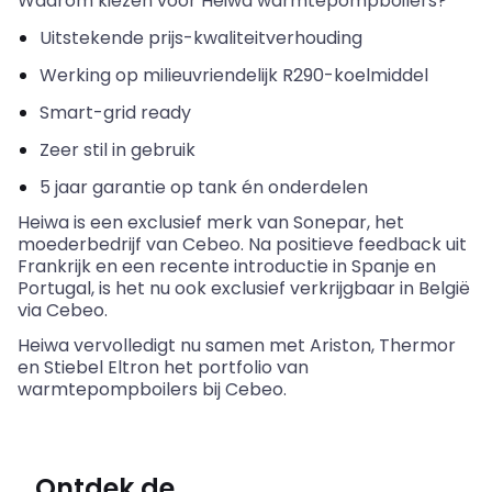
Waarom kiezen voor
Heiwa
warmtepompboilers?
Uitstekende prijs-kwaliteitverhouding
Werking op milieuvriendelijk R290-koelmiddel
Smart-
grid
ready
Zeer stil in gebruik
5 jaar garantie op tank én onderdelen
Heiwa
is een exclusief merk van
Sonepar
,
het
moederbedrijf van
Cebeo
. Na positieve feedback uit
Frankrijk en een recente introductie in Spanje en
Portugal, is het nu ook exclusief verkrijgbaar in België
via
Cebeo
.
Heiwa
vervolledigt nu samen met
Ariston
,
Thermor
en
Stiebel
Eltron
het portfolio van
warmtepompboilers bij
Cebeo
.
Ontdek de