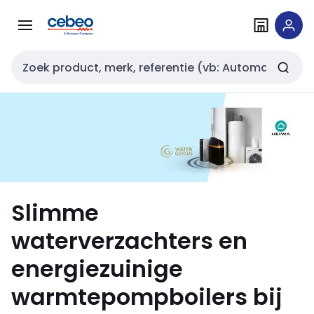
Overslaan
Overslaan
naar
naar
navigatie
inhoud
Zoekveld invoer
Slimme
waterverzachters en
energiezuinige
warmtepompboilers bij