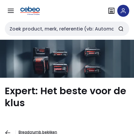
Overslaan
Overslaan
naar
naar
navigatie
inhoud
Zoekveld invoer
Expert: Het beste voor de
klus
Breadcrumb bekijken