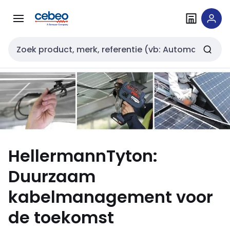
Overslaan
Overslaan
naar
naar
navigatie
inhoud
Zoekveld invoer
HellermannTyton:
Duurzaam
kabelmanagement voor
de toekomst