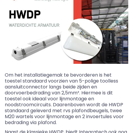
Om het installatiegemak te bevorderen is het
toestel standaard voorzien van 5-polige
toolless
aansluitconnector langs beide zijden en
doorvoerbedrading van 2,5mm². Hiermee is dit
toestel ook ideaal voor lijnmontage en
noodstroomcircuits. Daarenboven wordt de HWDP
standaard geleverd met
rvs plafondbeugels
, twee
M20 wartels voor lijnmontage en 2
invoertules
voor
bedrading via plafond.
Naast de klassieke HWDP, biedt
Integratech
ook nog