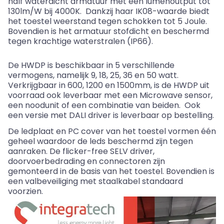
half waterdicht armatuur met een lumenoutput tot
130lm/W bij 4000K. Dankzij haar IK08-waarde biedt
het toestel weerstand tegen schokken tot 5 Joule.
Bovendien is het armatuur stofdicht en beschermd
tegen krachtige waterstralen (IP66).
De HWDP is beschikbaar in 5 verschillende
vermogens, namelijk 9, 18, 25, 36 en 50 watt.
Verkrijgbaar in 600, 1200 en 1500mm, is de HWDP uit
voorraad ook leverbaar met een Microwave sensor,
een noodunit of een combinatie van beiden. Ook
een versie met DALI driver is leverbaar op bestelling.
De
ledplaat
en
PC cover
van het toestel vormen één
geheel waardoor de
leds
beschermd zijn tegen
aanraken. De
flicker
-free
SELV driver
,
doorvoerbedrading en connectoren zijn
gemonteerd in de basis van het toestel. Bovendien is
een valbeveiliging met staalkabel standaard
voorzien.