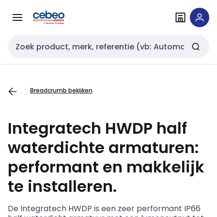
Overslaan
Overslaan
naar
naar
navigatie
inhoud
Zoekveld invoer
Breadcrumb bekijken
Integratech
HWDP half
waterdichte armaturen:
performant en makkelijk
te installeren.
De
Integratech
HWDP is een zeer performant IP66