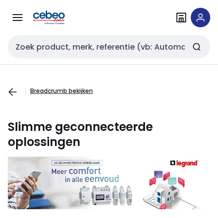
Overslaan
Overslaan
naar
naar
navigatie
inhoud
Zoekveld invoer
Breadcrumb bekijken
Slimme geconnecteerde
oplossingen