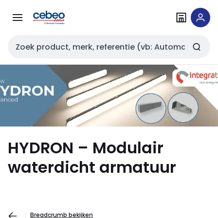
Overslaan
Overslaan
naar
naar
navigatie
inhoud
Zoekveld invoer
HYDRON – Modulair
waterdicht armatuur
Breadcrumb bekijken