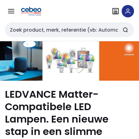
Overslaan
Overslaan
naar
naar
navigatie
inhoud
Zoekveld invoer
LEDVANCE Matter-
Compatibele LED
Lampen. Een nieuwe
stap in een slimme