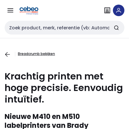
Overslaan
Overslaan
naar
naar
navigatie
inhoud
Zoekveld invoer
Breadcrumb bekijken
Krachtig printen met
hoge precisie. Eenvoudig
intuïtief.
Nieuwe M410 en M510
labelprinters van
Brady