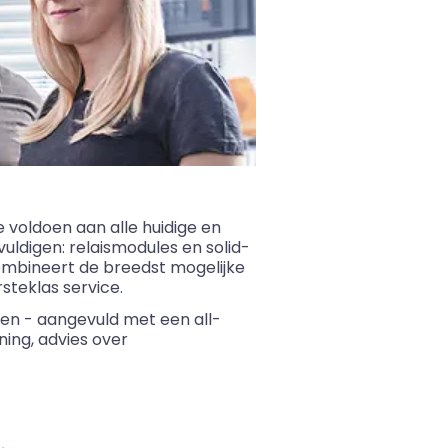
e voldoen aan alle huidige en
vuldigen: relaismodules en
solid
-
mbineert de breedst mogelijke
teklas service.
cten - aangevuld met een
all
-
ning, advies over