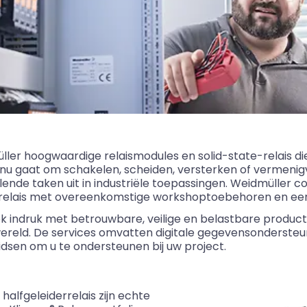
ller
hoogwaardige relaismodules en
solid
-state-relais di
nu gaat om schakelen, scheiden, versterken of vermenig
lende taken uit in industriële toepassingen.
Weidmüller
co
e relais met overeenkomstige workshoptoebehoren en eers
k indruk met betrouwbare, veilige en belastbare produ
e wereld. De services omvatten digitale gegevensondersteu
idsen om u te ondersteunen bij uw project.
alfgeleiderrelais zijn echte