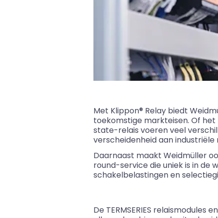
Met
Klippon
®
Relay
biedt
Weidmü
toekomstige markteisen. Of het 
state-relais voeren veel verschil
verscheidenheid aan industriël
Daarnaast maakt
Weidmüller
oo
round
-service die uniek is in d
schakelbelastingen en selectieg
De TERMSERIES relaismodules en h