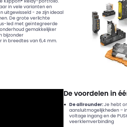
de
Klippon
®
Relay
-portfolio.
aar in vele varianten en
uitgewisseld - ze zijn ideaal
en. De grote verlichte
tus-led met geïntegreerde
 onderhoud gemakkelijker
n bijzonder
r in breedtes van 6,4 mm.
De voordelen in é
De allrounder:
Je hebt o
aansluitmogelijkheden – i
voltage ingang en de PUSH
veerklemverbinding