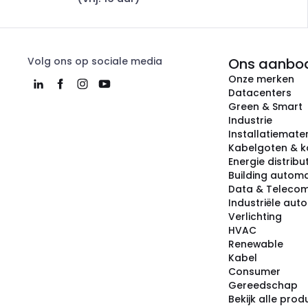
Volg ons op sociale media
Ons aanbo
Onze merken
Datacenters
Green & Smart
Industrie
Installatiemater
Kabelgoten & k
Energie distribu
Building automa
Data & Teleco
Industriële aut
Verlichting
HVAC
Renewable
Kabel
Consumer
Gereedschap
Bekijk alle pro