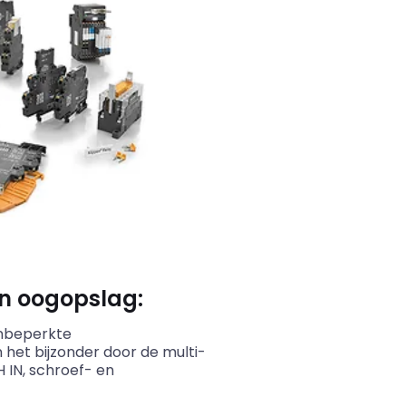
én oogopslag:
nbeperkte
n het bijzonder door de
multi
-
 IN, schroef- en