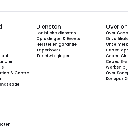
d
Diensten
Over on
Logistieke diensten
Over Ceb
Opleidingen & Events
Onze filial
Herstel en garantie
Onze mer
Koperkoers
Cebeo Ap
iaal
Tariefwijzigingen
Cebeo Cl
analen
Cebeo E-
tie
Werken bi
tion & Control
Over Sone
m
Sonepar 
omatisatie
ducten