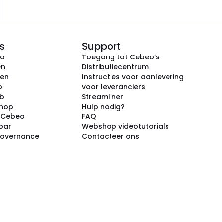
s
Support
eo
Toegang tot Cebeo’s
en
Distributiecentrum
ken
Instructies voor aanlevering
p
voor leveranciers
ub
Streamliner
shop
Hulp nodig?
j Cebeo
FAQ
par
Webshop videotutorials
Governance
Contacteer ons