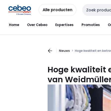
Overslaan
Overslaan
naar
naar
Alle producten
Zoekveld invoer
navigatie
inhoud
Home
Over Cebeo
Expertises
Promoties
O
Nieuws
Hoge kwaliteit en betr
Hoge kwaliteit
van
Weidmülle