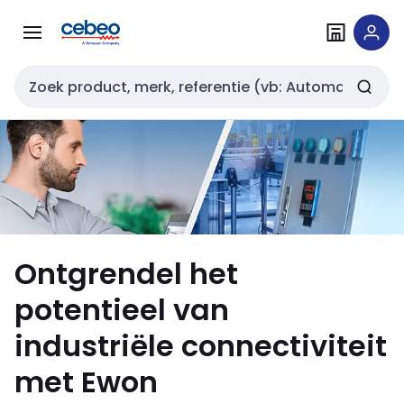
Overslaan
Overslaan
naar
naar
navigatie
inhoud
Zoekveld invoer
Ontgrendel het
potentieel van
industriële connectiviteit
met Ewon