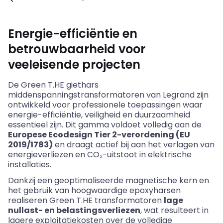
Energie-efficiëntie en
betrouwbaarheid voor
veeleisende projecten
De Green
T.HE
giethars
middenspannings
transformatoren
van Legrand zijn
ontwikkeld voor professionele toepassingen waar
energie-efficiëntie, veiligheid en duurzaamheid
essentieel zijn. Dit gamma voldoet volledig aan de
Europese
Ecodesign
Tier 2-verordening (EU
2019/1783)
en draagt actief bij aan het verlagen van
energieverliezen en CO₂-uitstoot in elektrische
installaties.
Dankzij een geoptimaliseerde magnetische kern en
het gebruik van hoogwaardige epoxyharsen
realiseren Green
T.HE
transformatoren
lage
nullast
- en
belastingsverliezen
, wat resulteert in
lagere exploitatiekosten over de volledige