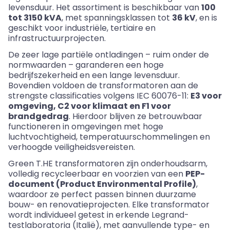
levensduur. Het assortiment is beschikbaar van
100
tot 3150 kVA
, met spanningsklassen tot
36 kV
, en is
geschikt voor industriële, tertiaire en
infrastructuurprojecten.
De zeer lage partiële ontladingen – ruim onder de
normwaarden – garanderen een hoge
bedrijfszekerheid en een lange levensduur.
Bovendien voldoen de transformatoren aan de
strengste classificaties volgens IEC 60076-11:
E3 voor
omgeving, C2 voor klimaat en F1 voor
brandgedrag
. Hierdoor blijven ze betrouwbaar
functioneren in omgevingen met hoge
luchtvochtigheid, temperatuurschommelingen en
verhoogde veiligheidsvereisten.
Green
T.HE
transformatoren zijn onderhoudsarm,
volledig
recycleerbaar
en voorzien van een
PEP
-
document
(Product
Environmental
Profile)
,
waardoor ze perfect passen binnen duurzame
bouw- en renovatieprojecten. Elke transformator
wordt individueel getest in erkende Legrand-
testlaboratoria
(Italië)
, met aanvullende type- en