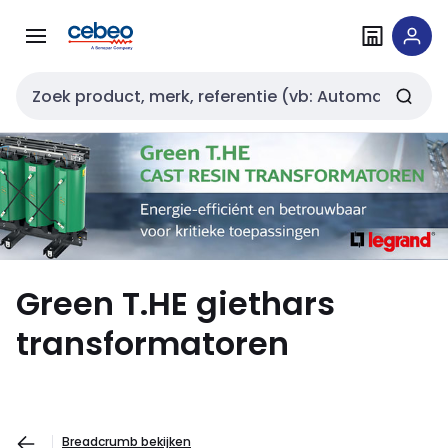
Overslaan
Overslaan
naar
naar
navigatie
inhoud
Zoekveld invoer
Green T.HE giethars
transformatoren
Breadcrumb bekijken