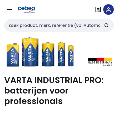
Overslaan
Overslaan
naar
naar
navigatie
inhoud
Zoekveld invoer
VARTA INDUSTRIAL PRO:
batterijen voor
professionals