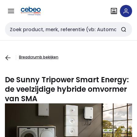
Overslaan
Overslaan
naar
naar
navigatie
inhoud
Zoekveld invoer
Breadcrumb bekijken
De Sunny Tripower Smart Energy:
de veelzijdige hybride omvormer
van SMA