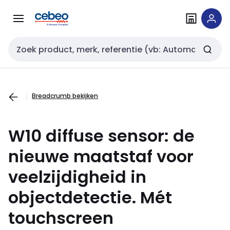
Overslaan
Overslaan
naar
naar
navigatie
inhoud
Zoekveld invoer
Breadcrumb bekijken
W10 diffuse sensor: de
nieuwe maatstaf voor
veelzijdigheid in
objectdetectie. Mét
touchscreen