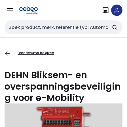
Overslaan
Overslaan
naar
naar
navigatie
inhoud
Zoekveld invoer
Breadcrumb bekijken
DEHN Bliksem- en
overspanningsbeveiligin
g voor e-
Mobility