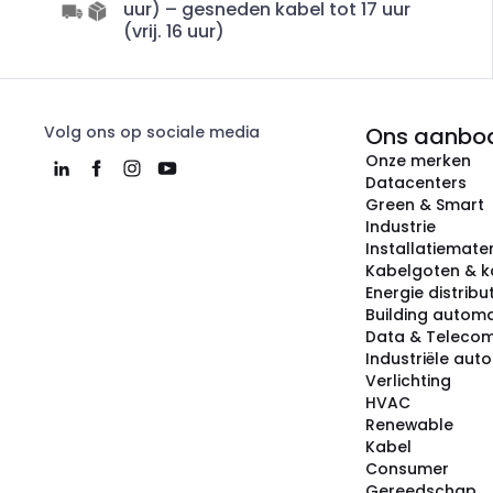
uur) – gesneden kabel tot 17 uur
(vrij. 16 uur)
Volg ons op sociale media
Ons aanbo
Onze merken
Datacenters
Green & Smart
Industrie
Installatiemater
Kabelgoten & k
Energie distribu
Building automa
Data & Teleco
Industriële aut
Verlichting
HVAC
Renewable
Kabel
Consumer
Gereedschap