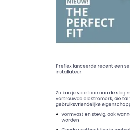
Preflex
lanceerde recent een ser
installateur.
Zo kan je voortaan aan de slag 
vertrouwde elektromerk, die
tal
gebruiksvriendelijke eigenscha
vormvast
en stevig, ook wanne
worden
Goede vasthechting in metse