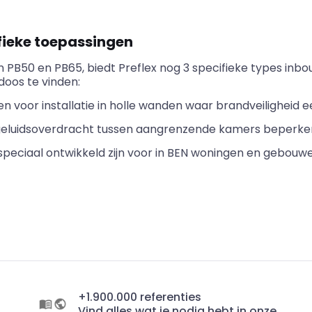
fieke toepassingen
n PB50 en PB65, biedt
Preflex
nog 3 specifieke types inbo
doos te vinden:
oor installatie in holle wanden waar brandveiligheid een 
eluidsoverdracht tussen aangrenzende kamers beperke
speciaal ontwikkeld zijn voor in BEN woningen en gebouwe
+1.900.000 referenties
Vind alles wat je nodig hebt in onze