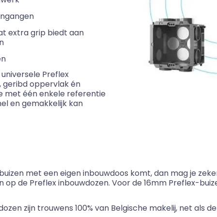
n ingangen
t extra grip biedt aan
n
ten
 universele
Preflex
 geribd oppervlak én
je met één enkele referentie
el en gemakkelijk kan
buizen met een eigen inbouwdoos komt, dan mag je zeker zi
an op de
Preflex
inbouwdozen. Voor de 16mm
Preflex
-buiz
zen zijn trouwens 100% van Belgische makelij, net als d