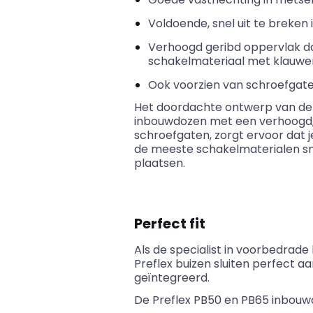
Voldoende, snel uit te breke
Verhoogd geribd oppervlak da
schakelmateriaal met klauwe
Ook voorzien van schroefga
Het doordachte ontwerp van de
inbouwdozen met een verhoogd,
schroefgaten, zorgt ervoor dat 
de meeste schakelmaterialen sn
plaatsen.
Perfect fit
Als de specialist in
voorbedrade
Preflex
buizen sluiten perfect a
geïntegreerd.
De
Preflex
PB50 en PB65 inbouwdo