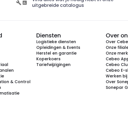
uitgebreide catalogus
d
Diensten
Over on
Logistieke diensten
Over Ceb
Opleidingen & Events
Onze filial
Herstel en garantie
Onze mer
Koperkoers
Cebeo Ap
iaal
Tariefwijzigingen
Cebeo Cl
analen
Cebeo E-
tie
Werken bi
tion & Control
Over Sone
m
Sonepar 
omatisatie