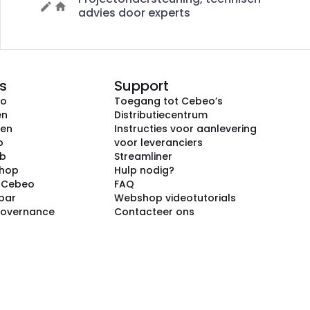
advies door experts
s
Support
eo
Toegang tot Cebeo’s
en
Distributiecentrum
ken
Instructies voor aanlevering
p
voor leveranciers
ub
Streamliner
shop
Hulp nodig?
j Cebeo
FAQ
par
Webshop videotutorials
Governance
Contacteer ons