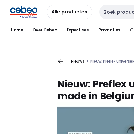
Overslaan
Overslaan
naar
naar
Alle producten
Zoekveld invoer
navigatie
inhoud
Home
Over Cebeo
Expertises
Promoties
O
Nieuws
Nieuw: Preflex univers
Nieuw:
Preflex
u
made in Belgi