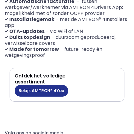
✔
Automatische
facturatie
–
tussen
werkgever/werknemer via AMTRON 4Drivers App;
mogelijkheid met of zonder
OCPP provider
✔
Installatiegemak
– met de AMTRON® 4Installers
app
✔
OTA-updates
– via
WiFi
of LAN
✔
Duits topdesign
– duurzaam geproduceerd,
verwisselbare covers
✔
Made
for
tomorrow
–
future
-ready én
wetgevingsproof
Ontdek het volledige
assortiment
Bekijk AMTRON® 4You
Volg ons op sociale media