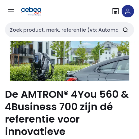
Overslaan
Overslaan
naar
naar
navigatie
inhoud
Zoekveld invoer
De AMTRON® 4You 560 &
4Business 700 zijn dé
referentie voor
innovatieve