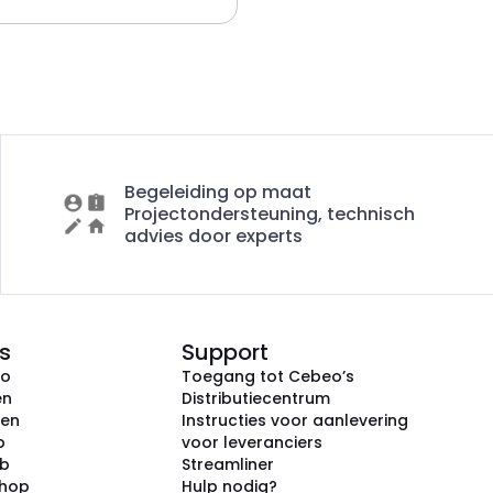
Begeleiding op maat
Projectondersteuning, technisch
advies door experts
s
Support
eo
Toegang tot Cebeo’s
en
Distributiecentrum
ken
Instructies voor aanlevering
p
voor leveranciers
ub
Streamliner
shop
Hulp nodig?