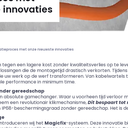
 innovaties
latieproces met onze nieuwste innovaties
n tegen een lagere kost zonder kwaliteitsverlies op te le
ossingen die de montagetijd drastisch verkorten. Tijden
 die uw werk op de werf transformeren. Van kabelwartels
ale performance in minimum time.
onder gereedschap
en absolute gamechanger. Waar u voorheen tijd verloor 
teem een revolutionair klikmechanisme,
Dit bespaart tot
IP68-beschermingsgraad zonder gereedschap. Het is de 
ge
ntroduceren wij het
Magicfix
-systeem. Deze innovatie 