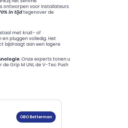
nkzij het slimme
is ontworpen voor installateurs
0% in tijd
tegenover de
taal met kruit- of
 en pluggen volledig. Het
ct bijdraagt aan een lagere
hnologie
. Onze experts tonen u
r de Grip M UNI, de V-Tec Push
OBO Betterman