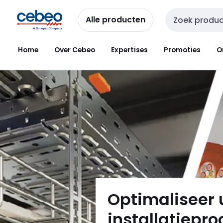
Overslaan
Overslaan
naar
naar
Alle producten
Zoekveld invoer
navigatie
inhoud
Home
Over Cebeo
Expertises
Promoties
O
Optimaliseer
installatiepr