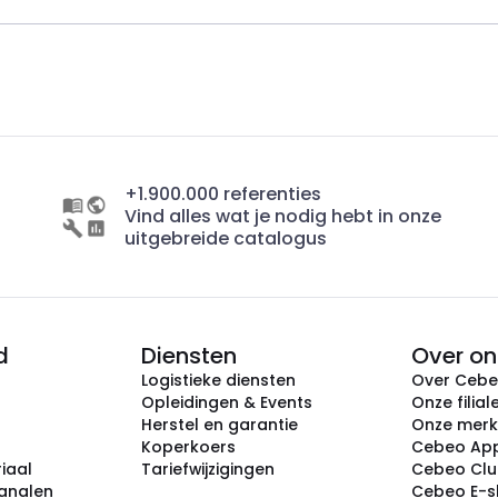
+1.900.000 referenties
Vind alles wat je nodig hebt in onze
uitgebreide catalogus
d
Diensten
Over on
Logistieke diensten
Over Ceb
Opleidingen & Events
Onze filial
Herstel en garantie
Onze mer
Koperkoers
Cebeo Ap
iaal
Tariefwijzigingen
Cebeo Cl
analen
Cebeo E-