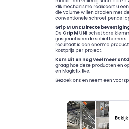
maakt een volledig schroefloze 
klikmechanisme realiseert u een 
die volume willen draaien met d
conventionele schroef pendel o
Grip M UNI: Directe bevestiging
De
Grip M UNI
schietbare klemme
gasgeactiveerde schiethamers. D
resultaat is een enorme producti
kostprijs per project.
Kom dit en nog veel meer ont
graag hoe deze producten en op 
en Magicfix live.
Bezoek ons en neem een voorspr
Bekij