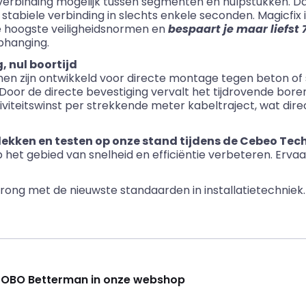
verbinding mogelijk tussen segmenten en hulpstukken. Da
stabiele verbinding in slechts enkele seconden. Magicfix 
e hoogste veiligheidsnormen en
bespaart je maar liefst 7
phanging.
, nul boortijd
n zijn ontwikkeld voor directe montage tegen beton of s
oor de directe bevestiging vervalt het tijdrovende boren
viteitswinst per strekkende meter kabeltraject, wat dire
dekken en testen op onze stand tijdens de Cebeo Tec
het gebied van snelheid en efficiëntie verbeteren.
Ervaa
ong met de nieuwste standaarden in installatietechniek.
k OBO Betterman in onze webshop