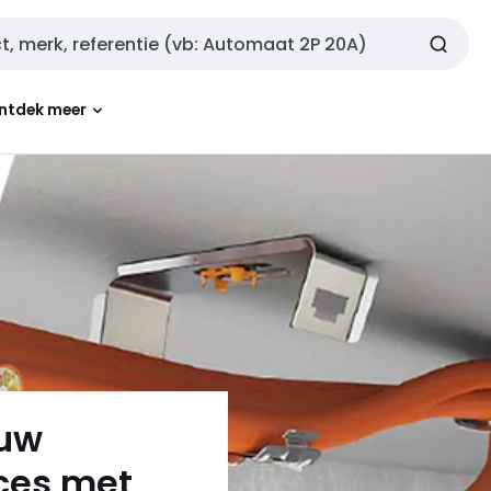
ntdek meer
 uw
oces met