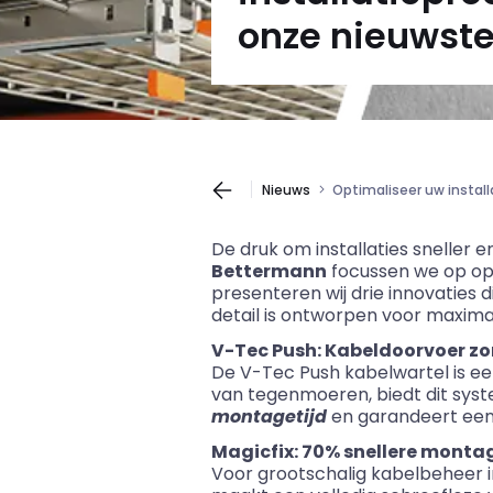
onze nieuwste
Nieuws
Optimaliseer uw instal
De druk om installaties sneller e
Bettermann
focussen we op opl
presenteren wij drie innovaties
detail is ontworpen voor maxim
V-Tec Push: Kabeldoorvoer z
De V-Tec Push kabelwartel is e
van tegenmoeren, biedt dit sys
montagetijd
en garandeert een 
Magicfix: 70% snellere monta
Voor grootschalig kabelbeheer i