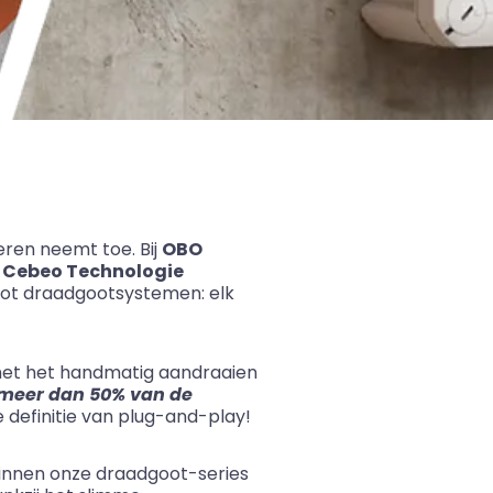
veren neemt toe. Bij
OBO
s
Cebeo Technologie
 tot draadgootsystemen: elk
met het handmatig aandraaien
 meer dan 50% van de
definitie van plug-and-play!
binnen onze draadgoot-series